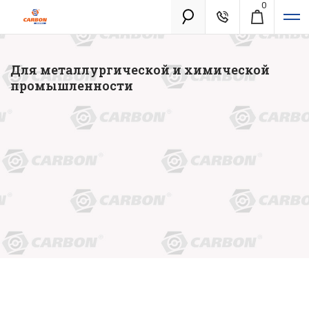
0
Каталог
Для металлургической и химической
промышленности
Золотая лихорадка
Новинки
Распродажа
Уцененный товар
Забыли пароль?
О бренде
Акции
Гарантия и сервис