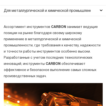
Доставка и оплата
Для металлургической и химической промышленности
Контакты
Партнерам
Ассортимент инструментов
CARBON
занимает ведущие
B2B Система электронного размещения заказов
позиции на рынке благодаря своему широкому
применению в металлургической и химической
Для промышленности
промышленности, где требования к качеству, надежности
и точности работы инструментов особенно высоки.
Для машиностроения, судостроения, авиационной и же
Разработанные с учетом последних технологических
инноваций, инструменты
CARBON
обеспечивают
Для добывающей и перерабатывающей промышленност
эффективное и безопасное выполнение самых сложных
Индивидуальные ложементы на заказ
производственных задач.
Стандарты топлива 2026