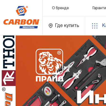
О бренде
Гаранти
Где купить
К
Каталог
Золотая лихорадка
Новинки
Распродажа
Уцененный товар
О бренде