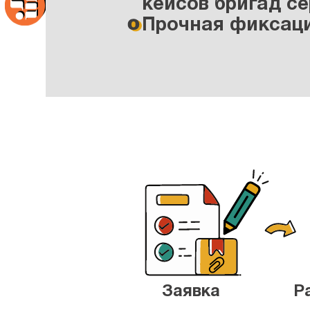
кейсов бригад с
Прочная фиксаци
Заявка
Р