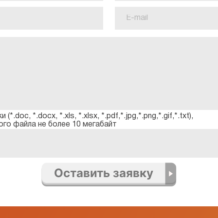
doc, *.docx, *.xls, *.xlsx, *.pdf,*.jpg,*.png,*.gif,*.txt),
го файла не более 10 мегабайт
Оставить заявку