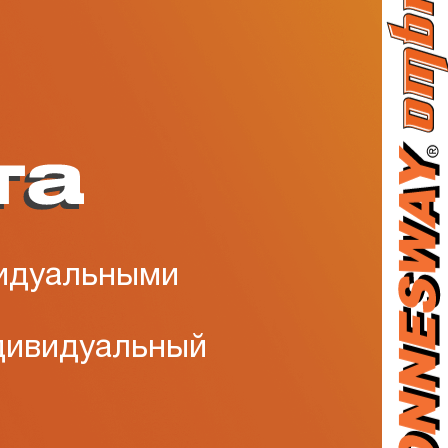
Войти
Регистрация
видуальными
ндивидуальный