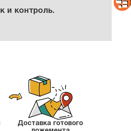
к и контроль.
и
Доставка готового
ложемента