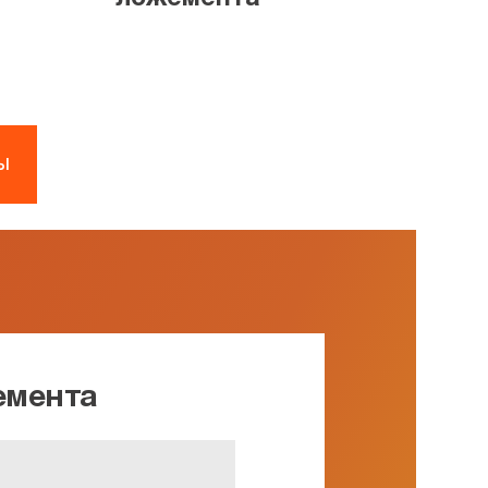
ы
емента